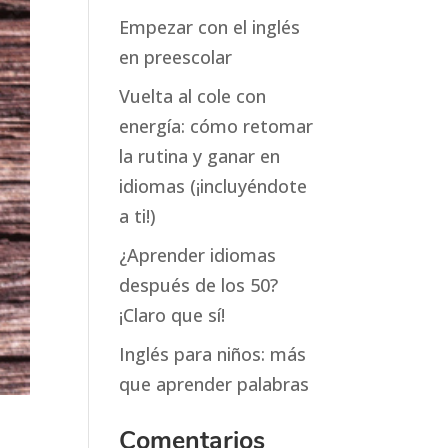
Empezar con el inglés
en preescolar
Vuelta al cole con
energía: cómo retomar
la rutina y ganar en
idiomas (¡incluyéndote
a ti!)
¿Aprender idiomas
después de los 50?
¡Claro que sí!
Inglés para niños: más
que aprender palabras
Comentarios