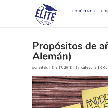
CONÓCENOS
CON
Propósitos de a
Alemán)
por
elitelc
|
Ene 17, 2018
|
Sin categoría
|
0 Co