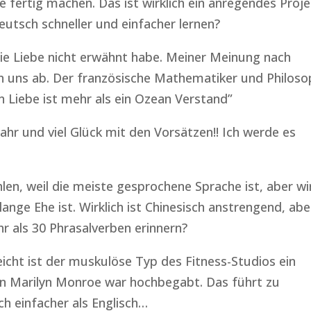
 fertig machen. Das ist wirklich ein anregendes Proje
Deutsch schneller und einfacher lernen?
 die Liebe nicht erwähnt habe. Meiner Meinung nach
on uns ab. Der französische Mathematiker und Philos
en Liebe ist mehr als ein Ozean Verstand”
hr und viel Glück mit den Vorsätzen!! Ich werde es
len, weil die meiste gesprochene Sprache ist, aber wi
nge Ehe ist. Wirklich ist Chinesisch anstrengend, abe
hr als 30 Phrasalverben erinnern?
leicht ist der muskulöse Typ des Fitness-Studios ein
in Marilyn Monroe war hochbegabt. Das führt zu
ch einfacher als Englisch…