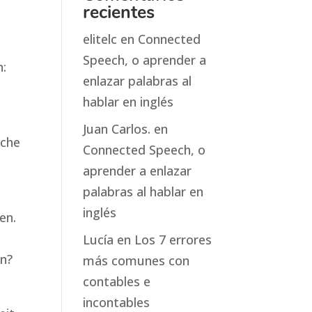
recientes
elitelc
en
Connected
Speech, o aprender a
n:
enlazar palabras al
hablar en inglés
Juan Carlos.
en
ache
Connected Speech, o
aprender a enlazar
palabras al hablar en
inglés
en.
Lucía
en
Los 7 errores
en?
más comunes con
contables e
incontables