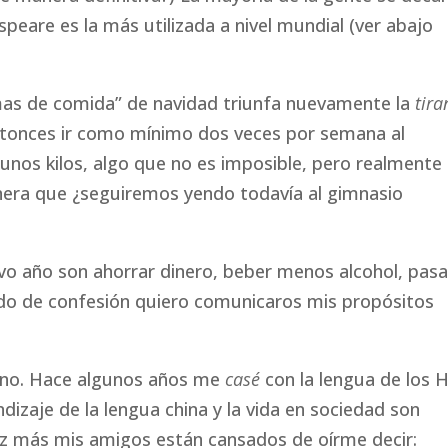
speare es la más utilizada a nivel mundial (ver abajo
mas de comida” de navidad triunfa nuevamente la
tira
ntonces ir como mínimo dos veces por semana al
gunos kilos, algo que no es imposible, pero realmente
nera que ¿seguiremos yendo todavía al gimnasio
vo año son ahorrar dinero, beber menos alcohol, pasa
odo de confesión quiero comunicaros mis propósitos
hino. Hace algunos años me
casé
con la lengua de los H
dizaje de la lengua china y la vida en sociedad son
ez más mis amigos están cansados de oírme decir: