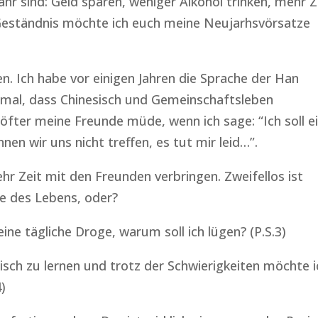
hr sind: Geld sparen, weniger Alkohol trinken, mehr Z
s Geständnis möchte ich euch meine Neujarhsvörsatze
n. Ich habe vor einigen Jahren die Sprache der Han
chmal, dass Chinesisch und Gemeinschaftsleben
 öfter meine Freunde müde, wenn ich sage: “Ich soll e
nen wir uns nicht treffen, es tut mir leid…”.
r Zeit mit den Freunden verbringen. Zweifellos ist
e des Lebens, oder?
ine tägliche Droge, warum soll ich lügen? (P.S.3)
isch zu lernen und trotz der Schwierigkeiten möchte i
)