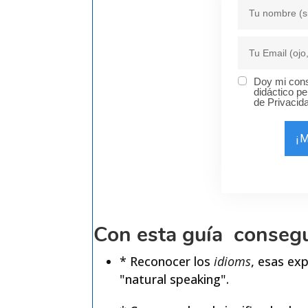
Doy mi cons
didáctico pe
de Privacid
¡
Con esta guía consegu
* Reconocer los
idioms
, esas ex
"natural speaking".