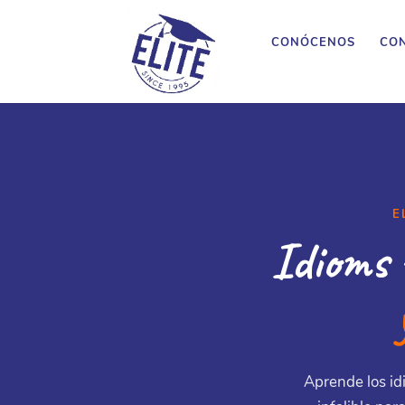
CONÓCENOS
CON
E
Idioms 
Aprende los id