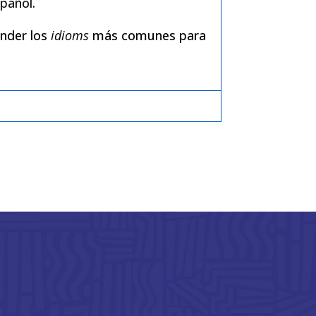
pañol.
nder los
idioms
más comunes para