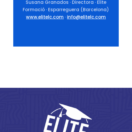
Susana Granados · Directora · Elite
Formació · Esparreguera (Barcelona)
www.elitelc.com
·
info@elitelc.com