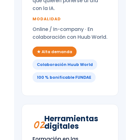
que quieren ponerse al día
con la IA.
MODALIDAD
Online / In-company · En
colaboración con Huub World.
★ Alta demanda
Colaboración Huub World
100 % bonificable FUNDAE
Herramientas
02
digitales
Formación en las