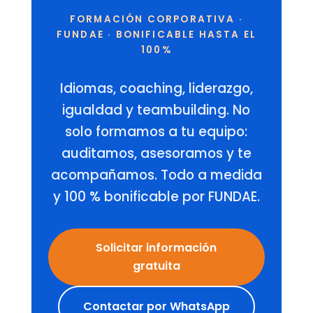
FORMACIÓN CORPORATIVA ·
FUNDAE · BONIFICABLE HASTA EL
100%
Idiomas, coaching, liderazgo,
igualdad y teambuilding. No
solo formamos a tu equipo:
auditamos, asesoramos y te
acompañamos. Todo a medida
y 100 % bonificable por FUNDAE.
Solicitar información
gratuita
Contactar por WhatsApp